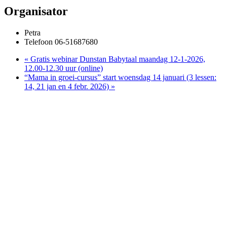
Organisator
Petra
Telefoon
06-51687680
«
Gratis webinar Dunstan Babytaal maandag 12-1-2026,
12.00-12.30 uur (online)
“Mama in groei-cursus” start woensdag 14 januari (3 lessen:
14, 21 jan en 4 febr. 2026)
»
Meer info
Babycoaching
Zwangerschapscursus
Babytaal
Workshops
Contact