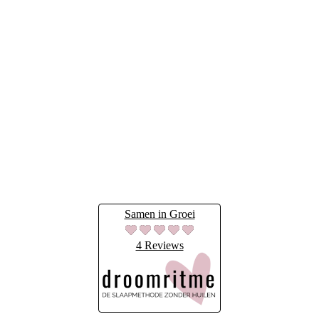
Petra Koolen
Bel of WhatsApp naar:
06-51687680
info@sameningroei.nl
Volg Samen in Groei
Instagram
Facebook
LinkedIn
Meld je aan voor onze nieuwsbrief
Samen in Groei
4 Reviews