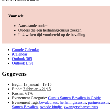
Voor wie
Aanstaande ouders
Ouders die een herhalingscursus zoeken
In 4 weken tijd voorbereid op de bevalling
Google Calendar
iCalendar
Outlook 365
Outlook Live
Gegevens
Begin:
13 januari - 19:15
Einde:
3 februari - 21:15
Kosten:
€176
Evenement Categorie:
Cursus Samen Bevallen in Goirle
Evenement Tags:
bevalcursus
,
herhalingscursus
,
partnercursus
,
Samen Bevallen
,
tweede kindje
,
zwangerschapscursus