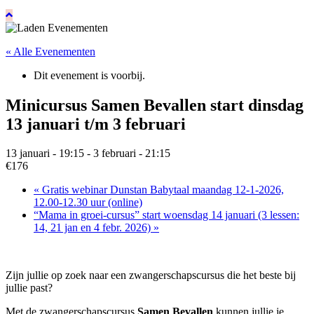
« Alle Evenementen
Dit evenement is voorbij.
Minicursus Samen Bevallen start dinsdag
13 januari t/m 3 februari
13 januari - 19:15
-
3 februari - 21:15
€176
«
Gratis webinar Dunstan Babytaal maandag 12-1-2026,
12.00-12.30 uur (online)
“Mama in groei-cursus” start woensdag 14 januari (3 lessen:
14, 21 jan en 4 febr. 2026)
»
Zijn jullie op zoek naar een zwangerschapscursus die het beste bij
jullie past?
Met de zwangerschapscursus
Samen Bevallen
kunnen jullie je